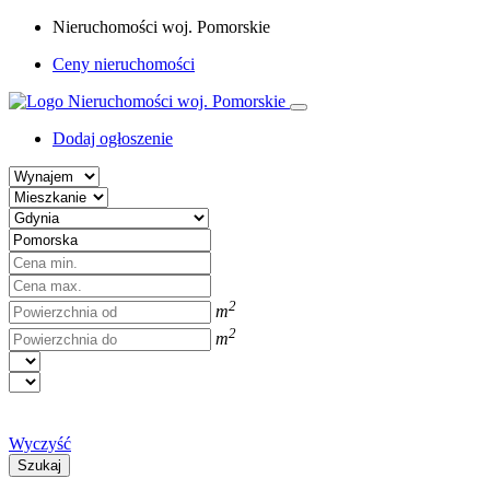
Nieruchomości woj. Pomorskie
Ceny nieruchomości
Dodaj ogłoszenie
2
m
2
m
Wyczyść
Szukaj