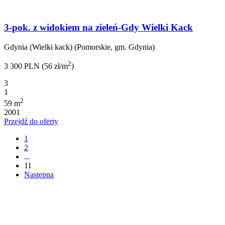
3-pok. z widokiem na zieleń-Gdy Wielki Kack
Gdynia (Wielki kack) (Pomorskie, gm. Gdynia)
2
3 300 PLN (56 zł/m
)
3
1
2
59 m
2001
Przejdź do oferty
1
2
...
11
Następna