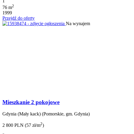
1
2
76 m
1999
Przejdź do oferty
Na wynajem
Mieszkanie 2 pokojowe
Gdynia (Mały kack) (Pomorskie, gm. Gdynia)
2
2 800 PLN (57 zł/m
)