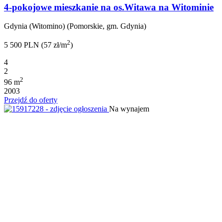
4-pokojowe mieszkanie na os.Witawa na Witominie
Gdynia (Witomino) (Pomorskie, gm. Gdynia)
2
5 500 PLN (57 zł/m
)
4
2
2
96 m
2003
Przejdź do oferty
Na wynajem