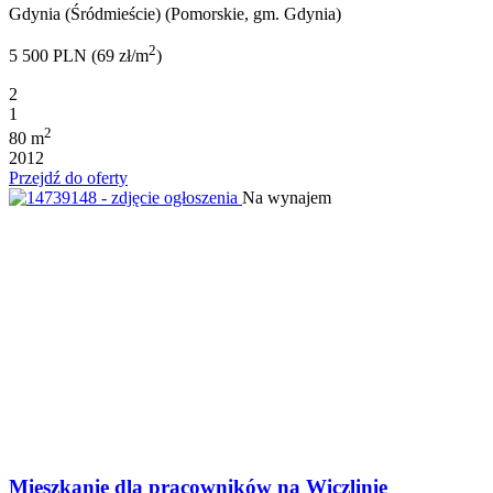
Gdynia (Śródmieście) (Pomorskie, gm. Gdynia)
2
5 500 PLN (69 zł/m
)
2
1
2
80 m
2012
Przejdź do oferty
Na wynajem
Mieszkanie dla pracowników na Wiczlinie