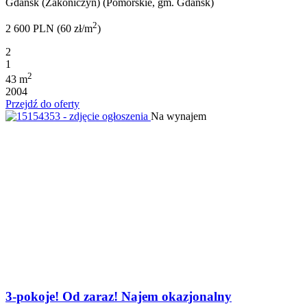
Gdańsk (Zakoniczyn) (Pomorskie, gm. Gdańsk)
2
2 600 PLN (60 zł/m
)
2
1
2
43 m
2004
Przejdź do oferty
Na wynajem
3-pokoje! Od zaraz! Najem okazjonalny