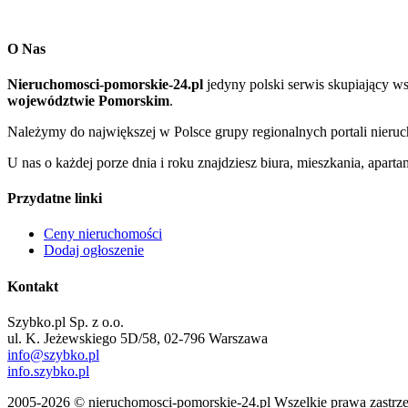
O Nas
Nieruchomosci-pomorskie-24.pl
jedyny polski serwis skupiający w
województwie Pomorskim
.
Należymy do największej w Polsce grupy regionalnych portali nier
U nas o każdej porze dnia i roku znajdziesz biura, mieszkania, apar
Przydatne linki
Ceny nieruchomości
Dodaj ogłoszenie
Kontakt
Szybko.pl Sp. z o.o.
ul. K. Jeżewskiego 5D/58, 02-796 Warszawa
info@szybko.pl
info.szybko.pl
2005-2026 © nieruchomosci-pomorskie-24.pl Wszelkie prawa zastrz