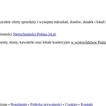
szystkie oferty sprzedaży i wynajmu mieszkań, domów, działek i lok
uchomości
Nieruchomości-Polska-24.pl
.
tamenty, domy, kawalerki oraz lokale komercyjne
w województwie Pomo
eżone •
Regulamin
•
Polityka prywatności
•
Cookies
•
Kontakt