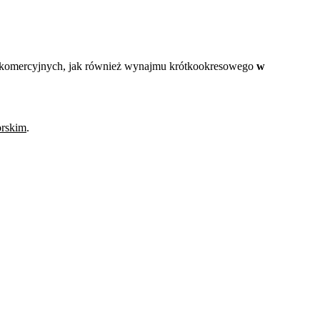
ali komercyjnych, jak również wynajmu krótkookresowego
w
rskim
.