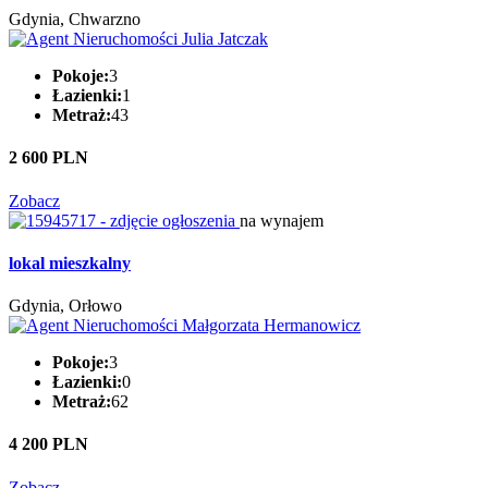
Gdynia, Chwarzno
Pokoje:
3
Łazienki:
1
Metraż:
43
2 600 PLN
Zobacz
na wynajem
lokal mieszkalny
Gdynia, Orłowo
Pokoje:
3
Łazienki:
0
Metraż:
62
4 200 PLN
Zobacz