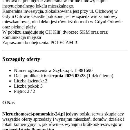
Umowa najmu będzie zawierana w formie umowy najmu
instytucjonalnego lokalu mieszkalnego.
Kameralna inwestycja, zlokalizowana jest przy ul. Olchowej w
Gdyni Orłowie Osiedle położone jest w sąsiedztwie zabudowy
mieszkaniowej, niedaleko jest również do mola w Gdyni Orłowie
oraz pięknej plaży.
W pobliżu znajduje się CH Klif, dworzec SKM oraz oraz
komunikacja miejska
Zapraszam do obejrzenia. POLECAM !!!
Szczegóły oferty
Numer ogłoszenia w Szybko.pl:
15881690
Data publikacji:
6 sierpnia 2026 02:28
(1 dzień temu)
Liczba łazienek:
2
Liczba pokoi:
3
Piętro:
2 / 2
O Nas
Nieruchomosci-pomorskie-24.pl
jedyny polski serwis skupiający
wszystkie oferty sprzedaży i wynajmu mieszkań, domów, działek i
lokali komercyjnych, jak również wynajmu krótkookresowego
w
województwie Pomorskim
.