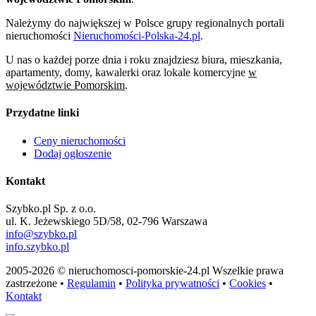
Należymy do największej w Polsce grupy regionalnych portali
nieruchomości
Nieruchomości-Polska-24.pl
.
U nas o każdej porze dnia i roku znajdziesz biura, mieszkania,
apartamenty, domy, kawalerki oraz lokale komercyjne
w
województwie Pomorskim
.
Przydatne linki
Ceny nieruchomości
Dodaj ogłoszenie
Kontakt
Szybko.pl Sp. z o.o.
ul. K. Jeżewskiego 5D/58, 02-796 Warszawa
info@szybko.pl
info.szybko.pl
2005-2026 © nieruchomosci-pomorskie-24.pl Wszelkie prawa
zastrzeżone •
Regulamin
•
Polityka prywatności
•
Cookies
•
Kontakt