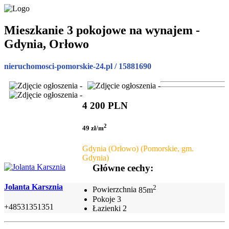
Mieszkanie 3 pokojowe na wynajem -
Gdynia, Orłowo
nieruchomosci-pomorskie-24.pl / 15881690
4 200 PLN
2
49 zł/m
Gdynia (Orłowo) (Pomorskie, gm.
Gdynia)
Główne cechy:
Jolanta Karsznia
2
Powierzchnia
85m
Pokoje
3
+48531351351
Łazienki
2