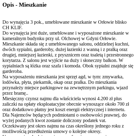
Opis - Mieszkanie
Do wynajęcia 3 pok., umeblowane mieszkanie w Orłowie blisko
CH KLIF.
Do wynajęcia jest duże, umeblowane i wyposażone mieszkanie w
kameralnym budynku przy ul. Olchowej w Gdyni Orłowie.
Mieszkanie składa się z umeblowanego salonu, oddzielnej kuchni,
dwóch sypialni, garderoby, dużej łazienki z wanną i z pralką oraz
drugiej, mniejszej łazienki, z prysznicem oraz toaletą i przestronnego
korytarza. Z salonu jest wyjście na duży i słoneczny balkon. W
sypialniach są łóżka oraz szafa i komoda. Obok sypialni znajduje się
garderoba.
Na wyposażeniu mieszkania jest sprzęt agd, w tym: zmywarka,
lodówka, płyta, piekarnik, okap oraz pralka. Do mieszkania
przynależy miejsce parkingowe na zewnętrznym parkingu, wjazd
przez bramę..
Miesięczny czynsz najmu dla właściciela wynosi 4.200 zł plus
zaliczki na opłaty eksploatacyjne obecnie wynoszące około 700 zł
oraz dodatkowo płatny jest koszt energii elektrycznej i internetu.
Dla Najemców będących podmiotami o osobowości prawnej, do
wyżej podanych kwot zostanie doliczony podatek vat.
Oczekiwany jest okres najmu na czas określony jednego roku z
możliwością przedłużenia umowy o kolejne okresy.