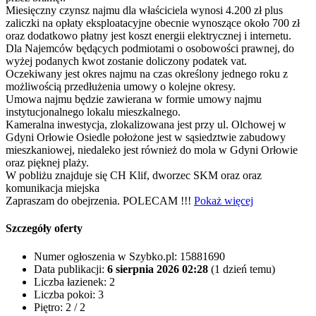
Miesięczny czynsz najmu dla właściciela wynosi 4.200 zł plus
zaliczki na opłaty eksploatacyjne obecnie wynoszące około 700 zł
oraz dodatkowo płatny jest koszt energii elektrycznej i internetu.
Dla Najemców będących podmiotami o osobowości prawnej, do
wyżej podanych kwot zostanie doliczony podatek vat.
Oczekiwany jest okres najmu na czas określony jednego roku z
możliwością przedłużenia umowy o kolejne okresy.
Umowa najmu będzie zawierana w formie umowy najmu
instytucjonalnego lokalu mieszkalnego.
Kameralna inwestycja, zlokalizowana jest przy ul. Olchowej w
Gdyni Orłowie Osiedle położone jest w sąsiedztwie zabudowy
mieszkaniowej, niedaleko jest również do mola w Gdyni Orłowie
oraz pięknej plaży.
W pobliżu znajduje się CH Klif, dworzec SKM oraz oraz
komunikacja miejska
Zapraszam do obejrzenia. POLECAM !!!
Pokaż więcej
Szczegóły oferty
Numer ogłoszenia w Szybko.pl:
15881690
Data publikacji:
6 sierpnia 2026 02:28
(1 dzień temu)
Liczba łazienek:
2
Liczba pokoi:
3
Piętro:
2 / 2