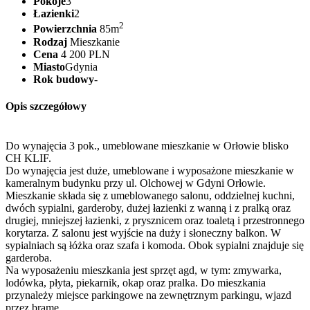
Pokoje
3
Łazienki
2
2
Powierzchnia
85m
Rodzaj
Mieszkanie
Cena
4 200 PLN
Miasto
Gdynia
Rok budowy
-
Opis szczegółowy
Do wynajęcia 3 pok., umeblowane mieszkanie w Orłowie blisko
CH KLIF.
Do wynajęcia jest duże, umeblowane i wyposażone mieszkanie w
kameralnym budynku przy ul. Olchowej w Gdyni Orłowie.
Mieszkanie składa się z umeblowanego salonu, oddzielnej kuchni,
dwóch sypialni, garderoby, dużej łazienki z wanną i z pralką oraz
drugiej, mniejszej łazienki, z prysznicem oraz toaletą i przestronnego
korytarza. Z salonu jest wyjście na duży i słoneczny balkon. W
sypialniach są łóżka oraz szafa i komoda. Obok sypialni znajduje się
garderoba.
Na wyposażeniu mieszkania jest sprzęt agd, w tym: zmywarka,
lodówka, płyta, piekarnik, okap oraz pralka. Do mieszkania
przynależy miejsce parkingowe na zewnętrznym parkingu, wjazd
przez bramę..