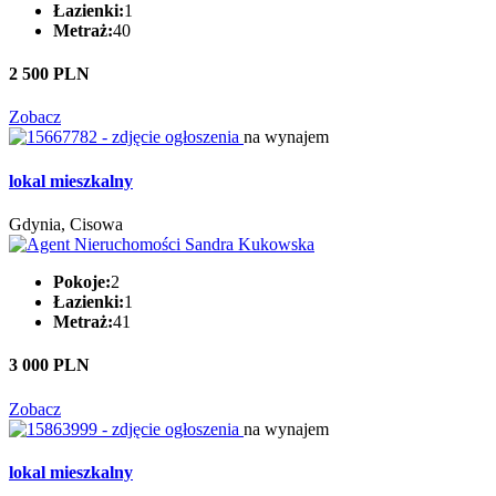
Łazienki:
1
Metraż:
40
2 500 PLN
Zobacz
na wynajem
lokal mieszkalny
Gdynia, Cisowa
Pokoje:
2
Łazienki:
1
Metraż:
41
3 000 PLN
Zobacz
na wynajem
lokal mieszkalny