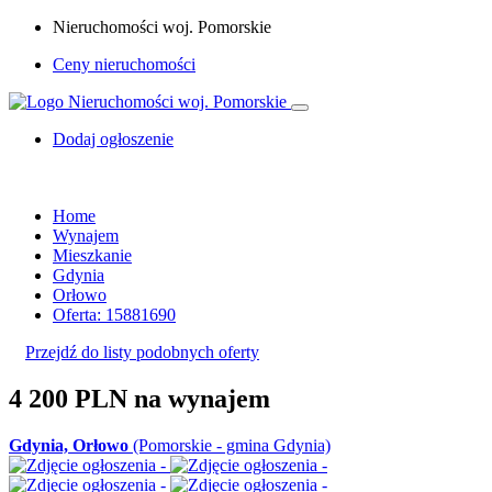
Nieruchomości woj. Pomorskie
Ceny nieruchomości
Dodaj ogłoszenie
Home
Wynajem
Mieszkanie
Gdynia
Orłowo
Oferta: 15881690
Przejdź do listy podobnych oferty
4 200 PLN
na wynajem
Gdynia, Orłowo
(Pomorskie - gmina Gdynia)