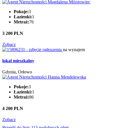
Pokoje:
3
Łazienki:
1
Metraż:
76
3 200 PLN
Zobacz
na wynajem
lokal mieszkalny
Gdynia, Orłowo
Pokoje:
3
Łazienki:
1
Metraż:
86
4 200 PLN
Zobacz
Przejdź do listy 113 podobnych ofert