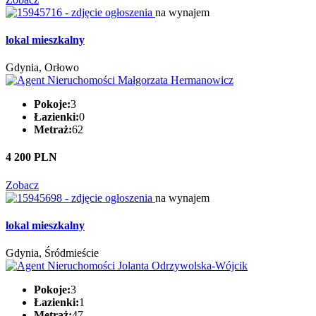
na wynajem
lokal mieszkalny
Gdynia, Orłowo
Pokoje:
3
Łazienki:
0
Metraż:
62
4 200 PLN
Zobacz
na wynajem
lokal mieszkalny
Gdynia, Śródmieście
Pokoje:
3
Łazienki:
1
Metraż:
47