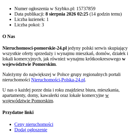
Numer ogłoszenia w Szybko.pl:
15737859
Data publikacji:
8 sierpnia 2026 02:25
(14 godzin temu)
Liczba łazienek:
1
Liczba pokoi:
3
O Nas
Nieruchomosci-pomorskie-24.pl
jedyny polski serwis skupiający
wszystkie oferty sprzedaży i wynajmu mieszkań, domów, działek i
lokali komercyjnych, jak również wynajmu krótkookresowego
w
województwie Pomorskim
.
Należymy do największej w Polsce grupy regionalnych portali
nieruchomości
Nieruchomości-Polska-24.pl
.
U nas o każdej porze dnia i roku znajdziesz biura, mieszkania,
apartamenty, domy, kawalerki oraz lokale komercyjne
w
województwie Pomorskim
.
Przydatne linki
Ceny nieruchomości
Dodaj ogłoszenie