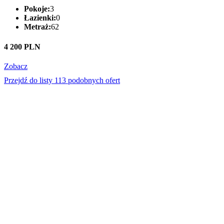
Pokoje:
3
Łazienki:
0
Metraż:
62
4 200 PLN
Zobacz
Przejdź do listy 113 podobnych ofert