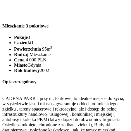
Mieszkanie 3 pokojowe
Pokoje
3
Łazienki
1
2
Powierzchnia
95m
Rodzaj
Mieszkanie
Cena
4 000 PLN
Miasto
Gdynia
Rok budowy
2002
Opis szczegółowy
CADENA PARK - przy ul. Parkowej to idealne miejsce do życia,
w sąsiedztwie lasu i miasta - gwarantuje oddech od miejskiego
zgiełku , tereny spacerowe i rekreacyjne, ale i dostęp do pełnej
infrastruktury handlowo- usługowej , komunikacji miejskiej (
autobusy i kolejka PKM) łatwy dojazd do obwodnicy trójmiasta.
Osiedle zamknięte, chronione z zadbaną zielenią, Budynki
dwupiętrowe , położone kaskadowo , tak ,że tarasy mieszkań