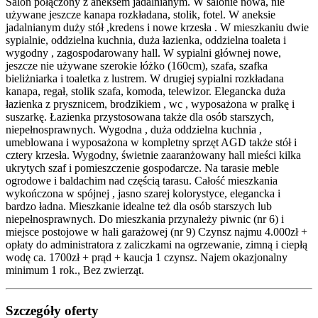
Salon połączony z aneksem jadalnianym. W salonie nowa, nie
używane jeszcze kanapa rozkładana, stolik, fotel. W aneksie
jadalnianym duży stół ,kredens i nowe krzesła . W mieszkaniu dwie
sypialnie, oddzielna kuchnia, duża łazienka, oddzielna toaleta i
wygodny , zagospodarowany hall. W sypialni głównej nowe,
jeszcze nie używane szerokie łóżko (160cm), szafa, szafka
bieliżniarka i toaletka z lustrem. W drugiej sypialni rozkładana
kanapa, regał, stolik szafa, komoda, telewizor. Elegancka duża
łazienka z prysznicem, brodzikiem , wc , wyposażona w pralkę i
suszarkę. Łazienka przystosowana także dla osób starszych,
niepełnosprawnych. Wygodna , duża oddzielna kuchnia ,
umeblowana i wyposażona w kompletny sprzęt AGD także stół i
cztery krzesła. Wygodny, świetnie zaaranżowany hall mieści kilka
ukrytych szaf i pomieszczenie gospodarcze. Na tarasie meble
ogrodowe i baldachim nad częścią tarasu. Całość mieszkania
wykończona w spójnej , jasno szarej kolorystyce, elegancka i
bardzo ładna. Mieszkanie idealne też dla osób starszych lub
niepełnosprawnych. Do mieszkania przynależy piwnic (nr 6) i
miejsce postojowe w hali garażowej (nr 9) Czynsz najmu 4.000zł +
opłaty do administratora z zaliczkami na ogrzewanie, zimną i ciepłą
wodę ca. 1700zł + prąd + kaucja 1 czynsz. Najem okazjonalny
minimum 1 rok., Bez zwierząt.
Szczegóły oferty