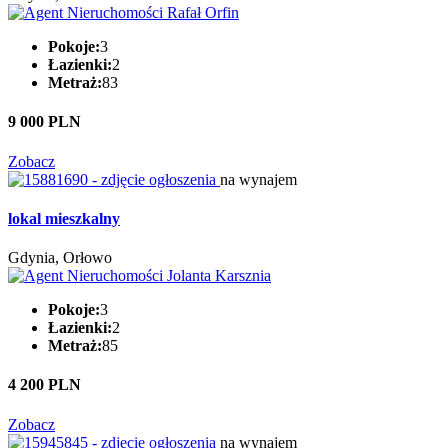
Pokoje:
3
Łazienki:
2
Metraż:
83
9 000 PLN
Zobacz
na wynajem
lokal mieszkalny
Gdynia, Orłowo
Pokoje:
3
Łazienki:
2
Metraż:
85
4 200 PLN
Zobacz
na wynajem