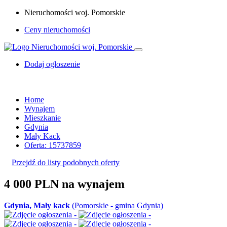
Nieruchomości woj. Pomorskie
Ceny nieruchomości
Dodaj ogłoszenie
Home
Wynajem
Mieszkanie
Gdynia
Mały Kack
Oferta: 15737859
Przejdź do listy podobnych oferty
4 000 PLN
na wynajem
Gdynia, Mały kack
(Pomorskie - gmina Gdynia)