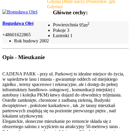
Gdynia (Mały kack) (Pomorskie, gm.
Gdynia)
Główne cechy:
Bogusława Oleś
2
Powierzchnia
95m
Pokoje
3
+48601622865
Łazienki
1
Rok budowy
2002
Opis - Mieszkanie
CADENA PARK - przy ul. Parkowej to idealne miejsce do życia,
w sąsiedztwie lasu i miasta - gwarantuje oddech od miejskiego
zgiełku , tereny spacerowe i rekreacyjne, ale i dostęp do pełnej
infrastruktury handlowo- usługowej , komunikacji miejskiej (
autobusy i kolejka PKM) łatwy dojazd do obwodnicy trójmiasta.
Osiedle zamknięte, chronione z zadbaną zielenią, Budynki
dwupiętrowe , położone kaskadowo , tak ,że tarasy mieszkań
parterowych znajdują się na poziomie pierwszego piętra , nad
lokalami użytkowymi.
Eleganckie, słoneczne mieszkanie po remoncie składa się z
obszernego salonu z wyjściem na atrakcyjny 50-metrowy taras .