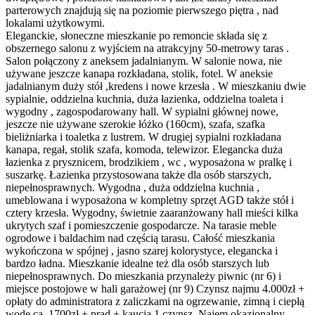
parterowych znajdują się na poziomie pierwszego piętra , nad
lokalami użytkowymi.
Eleganckie, słoneczne mieszkanie po remoncie składa się z
obszernego salonu z wyjściem na atrakcyjny 50-metrowy taras .
Salon połączony z aneksem jadalnianym. W salonie nowa, nie
używane jeszcze kanapa rozkładana, stolik, fotel. W aneksie
jadalnianym duży stół ,kredens i nowe krzesła . W mieszkaniu dwie
sypialnie, oddzielna kuchnia, duża łazienka, oddzielna toaleta i
wygodny , zagospodarowany hall. W sypialni głównej nowe,
jeszcze nie używane szerokie łóżko (160cm), szafa, szafka
bieliżniarka i toaletka z lustrem. W drugiej sypialni rozkładana
kanapa, regał, stolik szafa, komoda, telewizor. Elegancka duża
łazienka z prysznicem, brodzikiem , wc , wyposażona w pralkę i
suszarkę. Łazienka przystosowana także dla osób starszych,
niepełnosprawnych. Wygodna , duża oddzielna kuchnia ,
umeblowana i wyposażona w kompletny sprzęt AGD także stół i
cztery krzesła. Wygodny, świetnie zaaranżowany hall mieści kilka
ukrytych szaf i pomieszczenie gospodarcze. Na tarasie meble
ogrodowe i baldachim nad częścią tarasu. Całość mieszkania
wykończona w spójnej , jasno szarej kolorystyce, elegancka i
bardzo ładna. Mieszkanie idealne też dla osób starszych lub
niepełnosprawnych. Do mieszkania przynależy piwnic (nr 6) i
miejsce postojowe w hali garażowej (nr 9) Czynsz najmu 4.000zł +
opłaty do administratora z zaliczkami na ogrzewanie, zimną i ciepłą
wodę ca. 1700zł + prąd + kaucja 1 czynsz. Najem okazjonalny