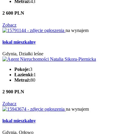
Metraż:
43
2 600 PLN
Zobacz
na wynajem
lokal mieszkalny
Gdynia, Działki leśne
Pokoje:
3
Łazienki:
1
Metraż:
80
2 900 PLN
Zobacz
na wynajem
lokal mieszkalny
Gdynia, Orłowo