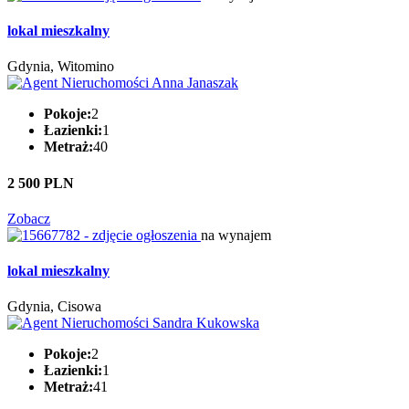
lokal mieszkalny
Gdynia, Witomino
Pokoje:
2
Łazienki:
1
Metraż:
40
2 500 PLN
Zobacz
na wynajem
lokal mieszkalny
Gdynia, Cisowa
Pokoje:
2
Łazienki:
1
Metraż:
41