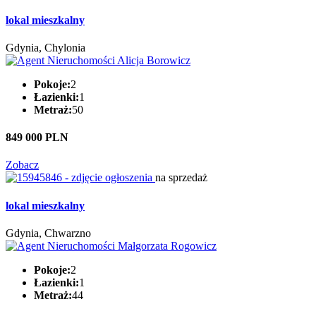
lokal mieszkalny
Gdynia, Chylonia
Pokoje:
2
Łazienki:
1
Metraż:
50
849 000 PLN
Zobacz
na sprzedaż
lokal mieszkalny
Gdynia, Chwarzno
Pokoje:
2
Łazienki:
1
Metraż:
44