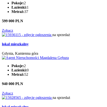
Pokoje:
2
Łazienki:
1
Metraż:
37
599 000 PLN
Zobacz
na sprzedaż
lokal mieszkalny
Gdynia, Kamienna góra
Pokoje:
2
Łazienki:
0
Metraż:
52
940 000 PLN
Zobacz
na sprzedaż
lokal mieszkalny