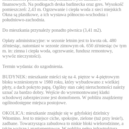
finansowych. Na podłogach deska barlinecka oraz gres. Wysokość
pomieszczeń: 2,43 m. Ogrzewanie i ciepła woda z sieci miejskich
Okna są plastikowe, a ich wystawa północno-wschodnia i
południowo-zachodnia.
Do mieszkania przynależy ponadto piwnica (3,41 m2).
Opłaty administracyjne: w sezonie letnim jest to kwota ok. 480
zł/miesiąc, natomiast w sezonie zimowym ok. 650 zł/miesiąc (w tym
m. in: zimna i ciepła woda, ogrzewanie, fundusz remontowy,
wywóz nieczystości).
Termin wydania: do uzgodnienia.
BUDYNEK: mieszkanie mieści się na 4. piętrze w 4-piętrowym
bloku wzniesionym w 1980 roku, który wybudowano z wielkiej
płyty, a dach pokryto papą. Ogólny stan całej nieruchomości należy
uznać za bardzo dobry. Wejście do wyremontowanej klatki
schodowej zabezpieczone jest domofonem. W pobliżu znajdziemy
ogólnodostępne miejsca postojowe.
OKOLICA: mieszkanie znajduje się w gdyńskiej dzielnicy
Witomino. Jest to miejsce ciche, spokojne, zielone (tuż przy lesie!),
zadbane. Towarzysząca zabudowa to niskie bloki wielorodzinne, a
także wyższe i apartamentowce. W pobliżu pełna infrastruktura