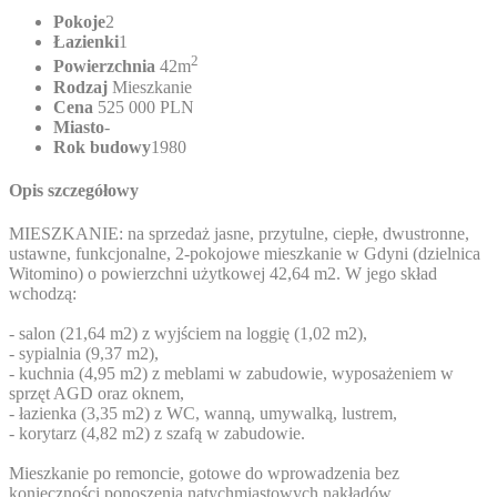
Pokoje
2
Łazienki
1
2
Powierzchnia
42m
Rodzaj
Mieszkanie
Cena
525 000 PLN
Miasto
-
Rok budowy
1980
Opis szczegółowy
MIESZKANIE: na sprzedaż jasne, przytulne, ciepłe, dwustronne,
ustawne, funkcjonalne, 2-pokojowe mieszkanie w Gdyni (dzielnica
Witomino) o powierzchni użytkowej 42,64 m2. W jego skład
wchodzą:
- salon (21,64 m2) z wyjściem na loggię (1,02 m2),
- sypialnia (9,37 m2),
- kuchnia (4,95 m2) z meblami w zabudowie, wyposażeniem w
sprzęt AGD oraz oknem,
- łazienka (3,35 m2) z WC, wanną, umywalką, lustrem,
- korytarz (4,82 m2) z szafą w zabudowie.
Mieszkanie po remoncie, gotowe do wprowadzenia bez
konieczności ponoszenia natychmiastowych nakładów