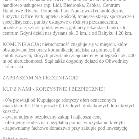
handlowo-usługowa (np. Lidl, Biedronka, Żabka), Centrum
Handlowe Riviera, Pomorski Park Naukowo-Technologiczny,
Łużycka Office Park, apteka, kościół, mniejsze sklepy spożywcze i
specjalistyczne, punkty usługowe o różnym przeznaczeniu,
przedszkole, szkoła podstawowa, gabinety lekarskie, banki. Od
centrum Gdyni dzieli nas dystans ok. 3 km, a od Bałtyku 4,20 km.
KOMUNIKACJA: nieruchomość znajduje się w miejscu, które
obsługiwane jest przez komunikację miejską za pomocą linii
autobusowych, których przystanki znajdziemy w odległości ok. 400
m od nieruchomości. Stąd także dogodny dojazd do Obwodnicy
Trójmiasta.
ZAPRASZAM NA PREZENTACJĘ!
KUP Z NAMI - KORZYSTNIE I BEZPIECZNIE!
- 0% prowizji od Kupującego (dotyczy ofert oznaczonych
znaczkiem KUP bez prowizji) i żadnych dodatkowych lub ukrytych
kosztów
- gwarantujemy bezpieczny zakup i najlepszą cenę
- oferujemy skuteczną i bezpłatną pomoc w uzyskaniu kredytu
- zapewniamy fachowe doradztwo przy zakupie pod inwestycję