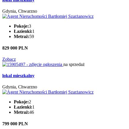
Gdynia, Chwarzno
Pokoje:
3
Łazienki:
1
Metraż:
59
829 000 PLN
Zobacz
na sprzedaż
lokal mieszkalny
Gdynia, Chwarzno
Pokoje:
2
Łazienki:
1
Metraż:
46
799 000 PLN