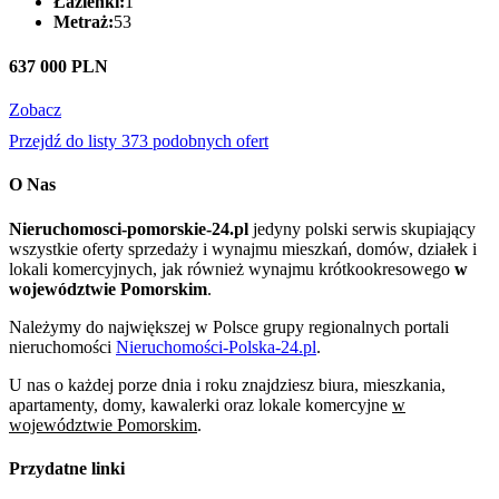
Łazienki:
1
Metraż:
53
637 000 PLN
Zobacz
Przejdź do listy 373 podobnych ofert
O Nas
Nieruchomosci-pomorskie-24.pl
jedyny polski serwis skupiający
wszystkie oferty sprzedaży i wynajmu mieszkań, domów, działek i
lokali komercyjnych, jak również wynajmu krótkookresowego
w
województwie Pomorskim
.
Należymy do największej w Polsce grupy regionalnych portali
nieruchomości
Nieruchomości-Polska-24.pl
.
U nas o każdej porze dnia i roku znajdziesz biura, mieszkania,
apartamenty, domy, kawalerki oraz lokale komercyjne
w
województwie Pomorskim
.
Przydatne linki