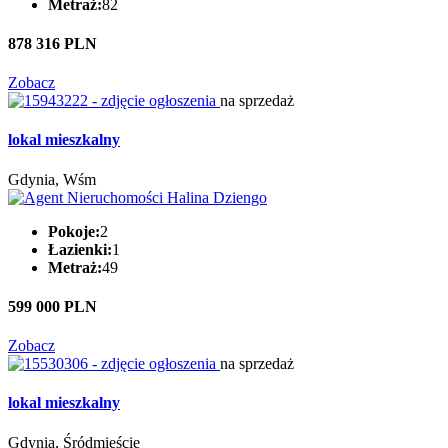
Metraż:
82
878 316 PLN
Zobacz
na sprzedaż
lokal mieszkalny
Gdynia, Wśm
Pokoje:
2
Łazienki:
1
Metraż:
49
599 000 PLN
Zobacz
na sprzedaż
lokal mieszkalny
Gdynia, Śródmieście