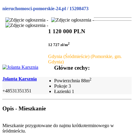
nieruchomosci-pomorskie-24.pl / 15208473
1 120 000 PLN
2
12 727 zł/m
Gdynia (Śródmieście) (Pomorskie, gm.
Gdynia)
Główne cechy:
Jolanta Karsznia
2
Powierzchnia
88m
Pokoje
3
+48531351351
Łazienki
1
Opis - Mieszkanie
Mieszkanie przygotowane do najmu krótkoterminowego w
śródmieściu.