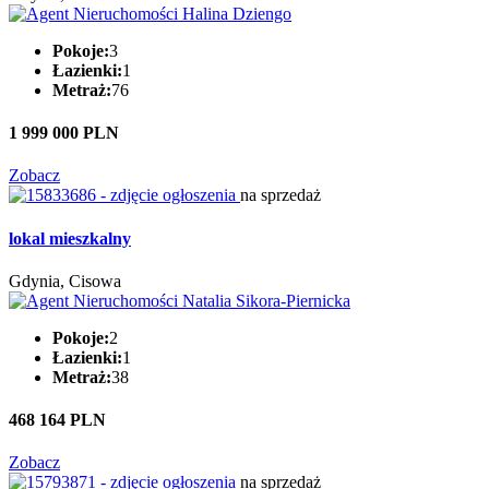
Pokoje:
3
Łazienki:
1
Metraż:
76
1 999 000 PLN
Zobacz
na sprzedaż
lokal mieszkalny
Gdynia, Cisowa
Pokoje:
2
Łazienki:
1
Metraż:
38
468 164 PLN
Zobacz
na sprzedaż