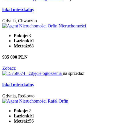
lokal mieszkalny
Gdynia, Chwarzno
Pokoje:
3
Łazienki:
1
Metraż:
68
935 000 PLN
Zobacz
na sprzedaż
lokal mieszkalny
Gdynia, Redłowo
Pokoje:
2
Łazienki:
1
Metraż:
56