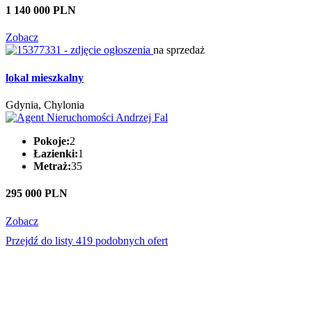
1 140 000 PLN
Zobacz
na sprzedaż
lokal mieszkalny
Gdynia, Chylonia
Pokoje:
2
Łazienki:
1
Metraż:
35
295 000 PLN
Zobacz
Przejdź do listy 419 podobnych ofert