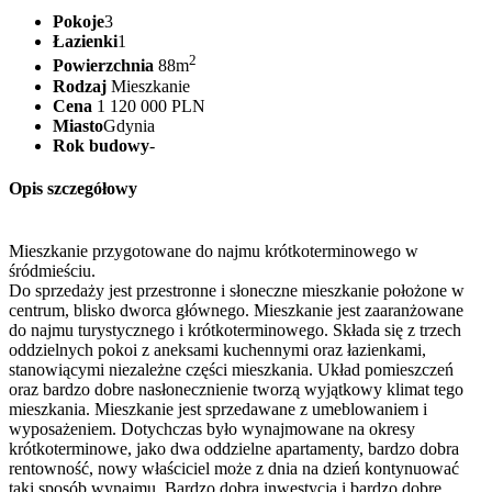
Pokoje
3
Łazienki
1
2
Powierzchnia
88m
Rodzaj
Mieszkanie
Cena
1 120 000 PLN
Miasto
Gdynia
Rok budowy
-
Opis szczegółowy
Mieszkanie przygotowane do najmu krótkoterminowego w
śródmieściu.
Do sprzedaży jest przestronne i słoneczne mieszkanie położone w
centrum, blisko dworca głównego. Mieszkanie jest zaaranżowane
do najmu turystycznego i krótkoterminowego. Składa się z trzech
oddzielnych pokoi z aneksami kuchennymi oraz łazienkami,
stanowiącymi niezależne części mieszkania. Układ pomieszczeń
oraz bardzo dobre nasłonecznienie tworzą wyjątkowy klimat tego
mieszkania. Mieszkanie jest sprzedawane z umeblowaniem i
wyposażeniem. Dotychczas było wynajmowane na okresy
krótkoterminowe, jako dwa oddzielne apartamenty, bardzo dobra
rentowność, nowy właściciel może z dnia na dzień kontynuować
taki sposób wynajmu. Bardzo dobra inwestycja i bardzo dobre