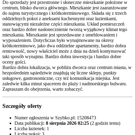
Do sprzedaży jest przestronne i słoneczne mieszkanie położone w
centrum, blisko dworca głównego. Mieszkanie jest zaaranżowane
do najmu turystycznego i krótkoterminowego. Składa się z trzech
oddzielnych pokoi z aneksami kuchennymi oraz łazienkami,
stanowiącymi niezależne części mieszkania. Układ pomieszczeń
oraz bardzo dobre nasłonecznienie tworzą wyjątkowy klimat tego
mieszkania. Mieszkanie jest sprzedawane z umeblowaniem i
wyposażeniem. Dotychczas było wynajmowane na okresy
krótkoterminowe, jako dwa oddzielne apartamenty, bardzo dobra
rentowność, nowy właściciel może z dnia na dzień kontynuować
taki sposób wynajmu. Bardzo dobra inwestycja i bardzo dobre
oceny gości.
Bardzo dobra lokalizacja, w pobliżu dworca oraz centrum miasta, w
bezpośrednim sąsiedztwie znajdują się liczne sklepy, punkty
usługowe, gastronomiczne, czy też komunikacja miejska. Jest
zaledwie kilka minut spacerem do plaży i nadmorskiego bulwaru.
Zapraszam do obejrzenia, warto zobaczyć.
Szczegóły oferty
Numer ogłoszenia w Szybko.pl:
15208473
Data publikacji:
8 sierpnia 2026 02:25
(2 godzin temu)
Liczba łazienek:
1
Liczba pokoi:
3