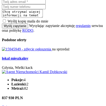
Wyślij kopię maila do mnie
Wysyłając zapytanie akceptuję
regulamin
serwisu
Wyślij zapytanie
oraz politykę
RODO
.
Podobne oferty
na sprzedaż
lokal mieszkalny
Gdynia, Wielki kack
Pokoje:
4
Łazienki:
2
Metraż:
82
837 930 PLN