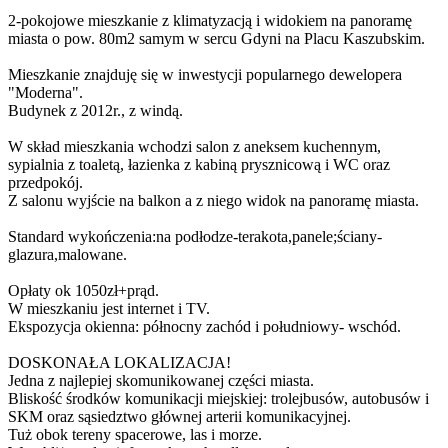
2-pokojowe mieszkanie z klimatyzacją i widokiem na panoramę
miasta o pow. 80m2 samym w sercu Gdyni na Placu Kaszubskim.
Mieszkanie znajduję się w inwestycji popularnego dewelopera
"Moderna".
Budynek z 2012r., z windą.
W skład mieszkania wchodzi salon z aneksem kuchennym,
sypialnia z toaletą, łazienka z kabiną prysznicową i WC oraz
przedpokój.
Z salonu wyjście na balkon a z niego widok na panoramę miasta.
Standard wykończenia:na podłodze-terakota,panele;ściany-
glazura,malowane.
Opłaty ok 1050zł+prąd.
W mieszkaniu jest internet i TV.
Ekspozycja okienna: północny zachód i południowy- wschód.
DOSKONAŁA LOKALIZACJA!
Jedna z najlepiej skomunikowanej części miasta.
Bliskość środków komunikacji miejskiej: trolejbusów, autobusów i
SKM oraz sąsiedztwo głównej arterii komunikacyjnej.
Tuż obok tereny spacerowe, las i morze.