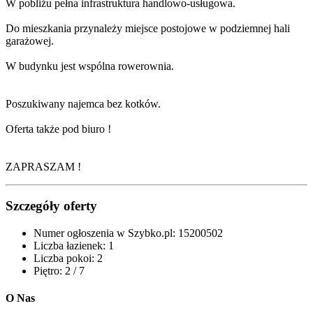
W pobliżu pełna infrastruktura handlowo-usługowa.
Do mieszkania przynależy miejsce postojowe w podziemnej hali
garażowej.
W budynku jest wspólna rowerownia.
Poszukiwany najemca bez kotków.
Oferta także pod biuro !
ZAPRASZAM !
Szczegóły oferty
Numer ogłoszenia w Szybko.pl:
15200502
Liczba łazienek:
1
Liczba pokoi:
2
Piętro:
2 / 7
O Nas