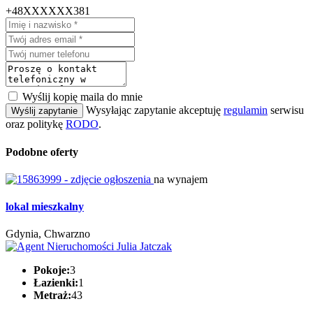
+48XXXXXX381
Wyślij kopię maila do mnie
Wysyłając zapytanie akceptuję
regulamin
serwisu
Wyślij zapytanie
oraz politykę
RODO
.
Podobne oferty
na wynajem
lokal mieszkalny
Gdynia, Chwarzno
Pokoje:
3
Łazienki:
1
Metraż:
43