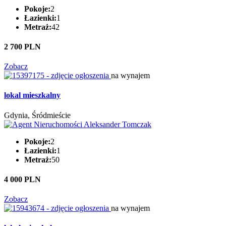
Pokoje:
2
Łazienki:
1
Metraż:
42
2 700 PLN
Zobacz
na wynajem
lokal mieszkalny
Gdynia, Śródmieście
Pokoje:
2
Łazienki:
1
Metraż:
50
4 000 PLN
Zobacz
na wynajem