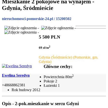
Mieszkanie 2 pokojowe na wynajem -
Gdynia, Śródmieście
nieruchomosci-pomorskie-24.pl / 15200502
5 500 PLN
2
69 zł/m
Gdynia (Śródmieście) (Pomorskie, gm.
Gdynia)
Główne cechy:
Ewelina Seredyn
2
Powierzchnia
80m
Pokoje
2
+48668862381
Łazienki
1
Rok budowy
2012
Opis - 2-pok.mieszkanie w sercu Gdyni