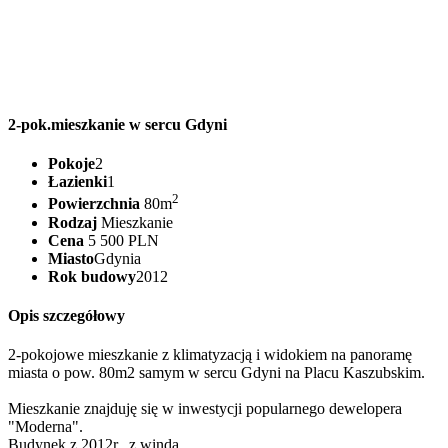
2-pok.mieszkanie w sercu Gdyni
Pokoje
2
Łazienki
1
2
Powierzchnia
80m
Rodzaj
Mieszkanie
Cena
5 500 PLN
Miasto
Gdynia
Rok budowy
2012
Opis szczegółowy
2-pokojowe mieszkanie z klimatyzacją i widokiem na panoramę
miasta o pow. 80m2 samym w sercu Gdyni na Placu Kaszubskim.
Mieszkanie znajduję się w inwestycji popularnego dewelopera
"Moderna".
Budynek z 2012r., z windą.