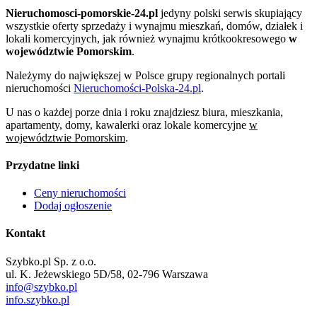
Nieruchomosci-pomorskie-24.pl
jedyny polski serwis skupiający
wszystkie oferty sprzedaży i wynajmu mieszkań, domów, działek i
lokali komercyjnych, jak również wynajmu krótkookresowego
w
województwie Pomorskim
.
Należymy do największej w Polsce grupy regionalnych portali
nieruchomości
Nieruchomości-Polska-24.pl
.
U nas o każdej porze dnia i roku znajdziesz biura, mieszkania,
apartamenty, domy, kawalerki oraz lokale komercyjne
w
województwie Pomorskim
.
Przydatne linki
Ceny nieruchomości
Dodaj ogłoszenie
Kontakt
Szybko.pl Sp. z o.o.
ul. K. Jeżewskiego 5D/58, 02-796 Warszawa
info@szybko.pl
info.szybko.pl