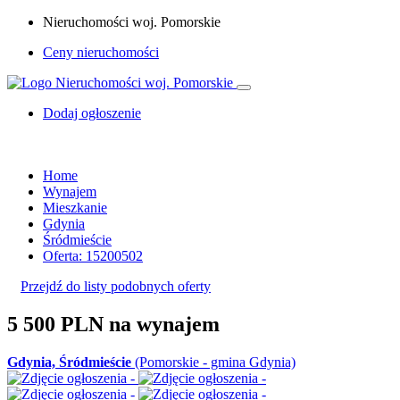
Nieruchomości woj. Pomorskie
Ceny nieruchomości
Dodaj ogłoszenie
Home
Wynajem
Mieszkanie
Gdynia
Śródmieście
Oferta: 15200502
Przejdź do listy podobnych oferty
5 500 PLN
na wynajem
Gdynia, Śródmieście
(Pomorskie - gmina Gdynia)