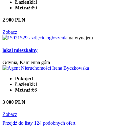
Łazienki:
1
Metraż:
80
2 900 PLN
Zobacz
na wynajem
lokal mieszkalny
Gdynia, Kamienna góra
Pokoje:
1
Łazienki:
1
Metraż:
66
3 000 PLN
Zobacz
Przejdź do listy 124 podobnych ofert