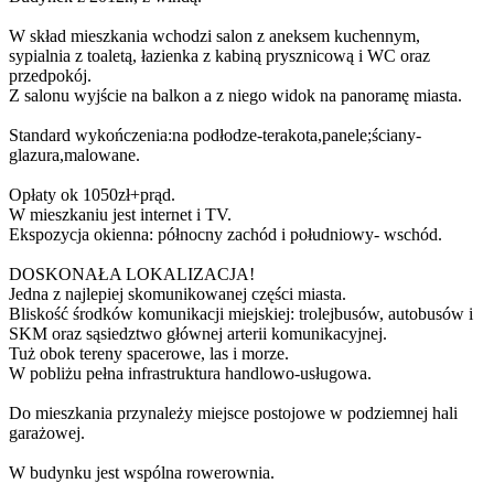
W skład mieszkania wchodzi salon z aneksem kuchennym,
sypialnia z toaletą, łazienka z kabiną prysznicową i WC oraz
przedpokój.
Z salonu wyjście na balkon a z niego widok na panoramę miasta.
Standard wykończenia:na podłodze-terakota,panele;ściany-
glazura,malowane.
Opłaty ok 1050zł+prąd.
W mieszkaniu jest internet i TV.
Ekspozycja okienna: północny zachód i południowy- wschód.
DOSKONAŁA LOKALIZACJA!
Jedna z najlepiej skomunikowanej części miasta.
Bliskość środków komunikacji miejskiej: trolejbusów, autobusów i
SKM oraz sąsiedztwo głównej arterii komunikacyjnej.
Tuż obok tereny spacerowe, las i morze.
W pobliżu pełna infrastruktura handlowo-usługowa.
Do mieszkania przynależy miejsce postojowe w podziemnej hali
garażowej.
W budynku jest wspólna rowerownia.