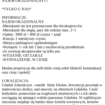
NAJEM OKAZJONALNY!!!
*TYLKO U NAS*
INFORMACJE:
NAJEM OKAZJONALNY
-Mieszkanie nie jest przeznaczone dla obcokrajowców
-Mieszkanie dla singla, pary lub rodziny max. 2+1
-Opłaty: 3000 zł + 800 zł czynsz + prąd
-Kaucja: 2 miesięczny czynsz
-Miejsca parkingowe ogólnodostępne
-Wynajem: 1- rok lub 2 lata z możliwością przedłużenia
-Ze zwierząt akceptowalne są tylko psy
-WYDANIE: OD ZARAZ
-WYPOSAŻENIE: W CENIE
Idealna propozycja dla osób które cenią sobie bliskość komunikacji
oraz ciszę i spokój!
LOKALIZACJA:
Gdańsk Zakoniczyn - osiedle firmy Ekolan. Inwestycja powstała w
malowniczej okolicy, nad stawem, na obrzeżach Gdańska. Część
budynków postawiono na wzgórzach morenowych i z ich okien
rozciągają się ujmujące widoki panoramy Gdańska .W najbliższym
otoczeniu znajduje się bardzo dużo ścieżek rowerowych, terenów