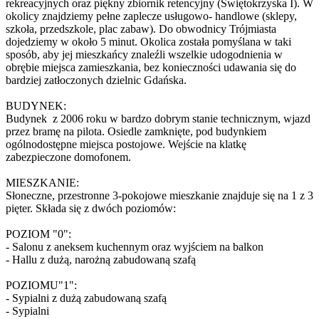
rekreacyjnych oraz piękny zbiornik retencyjny (Świętokrzyska I). W
okolicy znajdziemy pełne zaplecze usługowo- handlowe (sklepy,
szkoła, przedszkole, plac zabaw). Do obwodnicy Trójmiasta
dojedziemy w około 5 minut. Okolica została pomyślana w taki
sposób, aby jej mieszkańcy znaleźli wszelkie udogodnienia w
obrębie miejsca zamieszkania, bez konieczności udawania się do
bardziej zatłoczonych dzielnic Gdańska.
BUDYNEK:
Budynek z 2006 roku w bardzo dobrym stanie technicznym, wjazd
przez bramę na pilota. Osiedle zamknięte, pod budynkiem
ogólnodostępne miejsca postojowe. Wejście na klatkę
zabezpieczone domofonem.
MIESZKANIE:
Słoneczne, przestronne 3-pokojowe mieszkanie znajduje się na 1 z 3
pięter. Składa się z dwóch poziomów:
POZIOM "0":
- Salonu z aneksem kuchennym oraz wyjściem na balkon
- Hallu z dużą, narożną zabudowaną szafą
POZIOMU"1":
- Sypialni z dużą zabudowaną szafą
- Sypialni