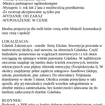
-Miejsca parkingowe ogólnodostępne
-Wynajem: 1- rok lub 2 lata z możliwością przedłużenia
-Ze zwierząt akceptowalne są tylko psy
-WYDANIE: OD ZARAZ
-WYPOSAŻENIE: W CENIE
Idealna propozycja dla osób które cenią sobie bliskość komunikacji
oraz ciszę i spokój!
LOKALIZACJA:
Gdańsk Zakoniczyn - osiedle firmy Ekolan. Inwestycja powstała w
malowniczej okolicy, nad stawem, na obrzeżach Gdańska. Część
budynków postawiono na wzgórzach morenowych i z ich okien
rozciągają się ujmujące widoki panoramy Gdańska .W najbliższym
otoczeniu znajduje się bardzo dużo ścieżek rowerowych, terenów
rekreacyjnych oraz piękny zbiornik retencyjny (Świętokrzyska I). W
okolicy znajdziemy pełne zaplecze usługowo- handlowe (sklepy,
szkoła, przedszkole, plac zabaw). Do obwodnicy Trójmiasta
dojedziemy w około 5 minut. Okolica została pomyślana w taki
sposób, aby jej mieszkańcy znaleźli wszelkie udogodnienia w
obrębie miejsca zamieszkania, bez konieczności udawania się do
bardziej zatłoczonych dzielnic Gdańska.
BUDYNEK:
Budynek z 2006 roku w bardzo dobrym stanie technicznym, wjazd