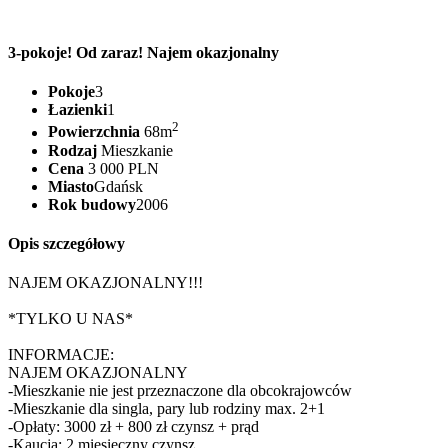
3-pokoje! Od zaraz! Najem okazjonalny
Pokoje
3
Łazienki
1
2
Powierzchnia
68m
Rodzaj
Mieszkanie
Cena
3 000 PLN
Miasto
Gdańsk
Rok budowy
2006
Opis szczegółowy
NAJEM OKAZJONALNY!!!
*TYLKO U NAS*
INFORMACJE:
NAJEM OKAZJONALNY
-Mieszkanie nie jest przeznaczone dla obcokrajowców
-Mieszkanie dla singla, pary lub rodziny max. 2+1
-Opłaty: 3000 zł + 800 zł czynsz + prąd
-Kaucja: 2 miesięczny czynsz