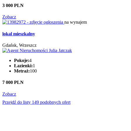
3 000 PLN
Zobacz
na wynajem
lokal mieszkalny
Gdańsk, Wrzeszcz
Pokoje:
4
Łazienki:
1
Metraż:
100
7 000 PLN
Zobacz
Przejdź do listy 149 podobnych ofert