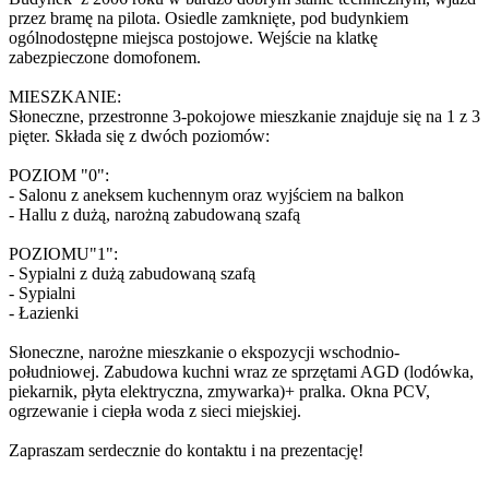
przez bramę na pilota. Osiedle zamknięte, pod budynkiem
ogólnodostępne miejsca postojowe. Wejście na klatkę
zabezpieczone domofonem.
MIESZKANIE:
Słoneczne, przestronne 3-pokojowe mieszkanie znajduje się na 1 z 3
pięter. Składa się z dwóch poziomów:
POZIOM "0":
- Salonu z aneksem kuchennym oraz wyjściem na balkon
- Hallu z dużą, narożną zabudowaną szafą
POZIOMU"1":
- Sypialni z dużą zabudowaną szafą
- Sypialni
- Łazienki
Słoneczne, narożne mieszkanie o ekspozycji wschodnio-
południowej. Zabudowa kuchni wraz ze sprzętami AGD (lodówka,
piekarnik, płyta elektryczna, zmywarka)+ pralka. Okna PCV,
ogrzewanie i ciepła woda z sieci miejskiej.
Zapraszam serdecznie do kontaktu i na prezentację!