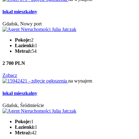
lokal mieszkalny
Gdańsk, Nowy port
Pokoje:
2
Łazienki:
1
Metraż:
54
2 700 PLN
Zobacz
na wynajem
lokal mieszkalny
Gdańsk, Śródmieście
Pokoje:
1
Łazienki:
1
Metraż:
42