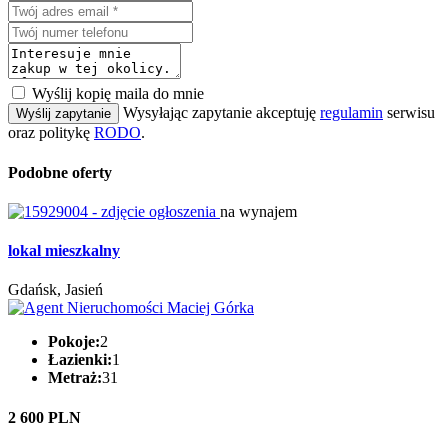
Wyślij kopię maila do mnie
Wysyłając zapytanie akceptuję
regulamin
serwisu
Wyślij zapytanie
oraz politykę
RODO
.
Podobne oferty
na wynajem
lokal mieszkalny
Gdańsk, Jasień
Pokoje:
2
Łazienki:
1
Metraż:
31
2 600 PLN