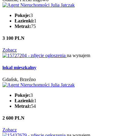
Pokoje:
3
Łazienki:
1
Metraż:
75
3 100 PLN
Zobacz
na wynajem
lokal mieszkalny
Gdańsk, Brzeźno
Pokoje:
3
Łazienki:
1
Metraż:
54
2 600 PLN
Zobacz
na wynajem