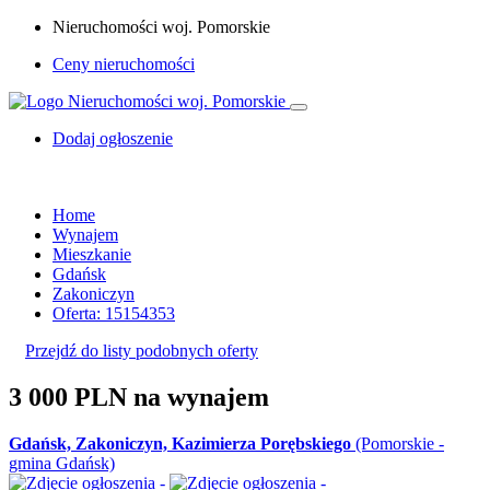
Nieruchomości woj. Pomorskie
Ceny nieruchomości
Dodaj ogłoszenie
Home
Wynajem
Mieszkanie
Gdańsk
Zakoniczyn
Oferta: 15154353
Przejdź do listy podobnych oferty
3 000 PLN
na wynajem
Gdańsk, Zakoniczyn, Kazimierza Porębskiego
(Pomorskie -
gmina Gdańsk)