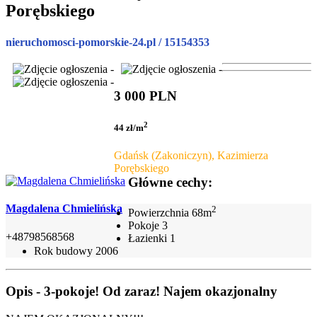
Porębskiego
nieruchomosci-pomorskie-24.pl / 15154353
3 000 PLN
2
44 zł/m
Gdańsk (Zakoniczyn), Kazimierza
Porębskiego
Główne cechy:
Magdalena Chmielińska
2
Powierzchnia
68m
Pokoje
3
+48798568568
Łazienki
1
Rok budowy
2006
Opis - 3-pokoje! Od zaraz! Najem okazjonalny