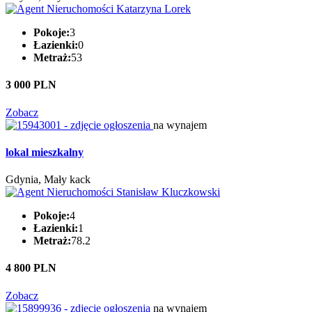
Pokoje:
3
Łazienki:
0
Metraż:
53
3 000 PLN
Zobacz
na wynajem
lokal mieszkalny
Gdynia, Mały kack
Pokoje:
4
Łazienki:
1
Metraż:
78.2
4 800 PLN
Zobacz
na wynajem