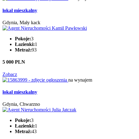
lokal mieszkalny
Gdynia, Mały kack
Pokoje:
3
Łazienki:
1
Metraż:
93
5 000 PLN
Zobacz
na wynajem
lokal mieszkalny
Gdynia, Chwarzno
Pokoje:
3
Łazienki:
1
Metraż:
43