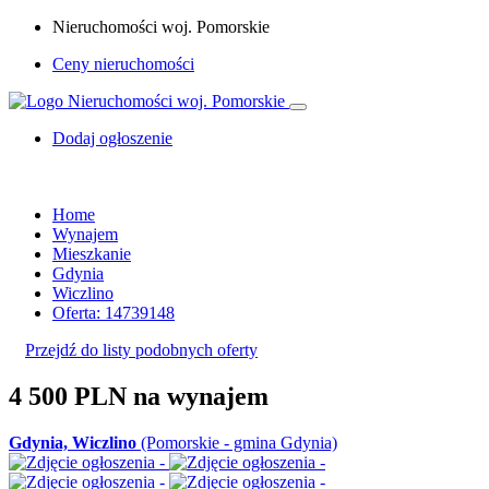
Nieruchomości woj. Pomorskie
Ceny nieruchomości
Dodaj ogłoszenie
Home
Wynajem
Mieszkanie
Gdynia
Wiczlino
Oferta: 14739148
Przejdź do listy podobnych oferty
4 500 PLN
na wynajem
Gdynia, Wiczlino
(Pomorskie - gmina Gdynia)