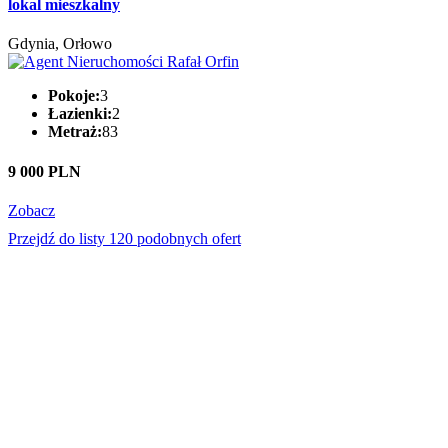
lokal mieszkalny
Gdynia, Orłowo
Pokoje:
3
Łazienki:
2
Metraż:
83
9 000 PLN
Zobacz
Przejdź do listy 120 podobnych ofert