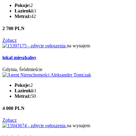
Pokoje:
2
Łazienki:
1
Metraż:
42
2 700 PLN
Zobacz
na wynajem
lokal mieszkalny
Gdynia, Śródmieście
Pokoje:
2
Łazienki:
1
Metraż:
50
4 000 PLN
Zobacz
na wynajem