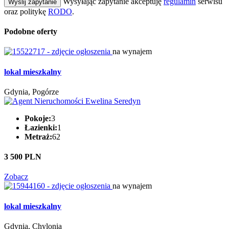
Wysyłając zapytanie akceptuję
regulamin
serwisu
Wyślij zapytanie
oraz politykę
RODO
.
Podobne oferty
na wynajem
lokal mieszkalny
Gdynia, Pogórze
Pokoje:
3
Łazienki:
1
Metraż:
62
3 500 PLN
Zobacz
na wynajem
lokal mieszkalny
Gdynia, Chylonia