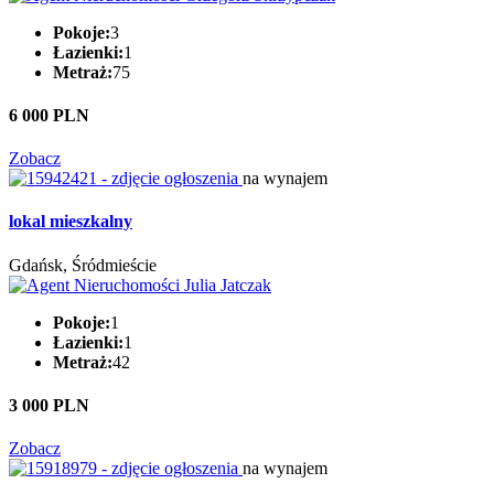
Pokoje:
3
Łazienki:
1
Metraż:
75
6 000 PLN
Zobacz
na wynajem
lokal mieszkalny
Gdańsk, Śródmieście
Pokoje:
1
Łazienki:
1
Metraż:
42
3 000 PLN
Zobacz
na wynajem