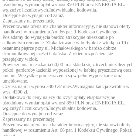
uśredniony wymiar opłat wynosi 850 PLN oraz ENERGIA EL.
wg.zużyć licznikowych.Indywidualna kotłownia.
Dostępne do wynajmu od zaraz.
Zapraszamy na prezentację.
Prezentowana oferta ma charakter informacyjny, nie stanowi oferty
handlowej w rozumieniu Art. 66 par. 1 Kodeksu Cywilnego.
Posiadamy do wynajęcia bardzo atrakcyjne mieszkanie po
całkowitym remoncie. Zlokalizowane w budynku z windą na 10 (
ostatnim) piętrze przy ul. Michałowskiego w bardzo dobrze
skomunikowanej części Gdańska. Z okien rozpościera się
przepiękny widok.
Powierzchnia mieszkania 60,00 m.2 składa się z trzech niezależnych
pokoi, garderoby łazienki wyposażonej w kabinę prysznicową oraz
kuchni. Wszystkie pomieszczenia są w pełni wyposażone oraz
umeblowane.
Czynsz najmu wynosi 3300 zł/ mies.Wymagana kaucja zwrotna w
wys. 4300 zł.
Dodatkowo do ceny należy doliczyć opłaty eksploatacyjne -
uśredniony wymiar opłat wynosi 850 PLN oraz ENERGIA EL.
wg.zużyć licznikowych.Indywidualna kotłownia.
Dostępne do wynajmu od zaraz.
Zapraszamy na prezentację.
Prezentowana oferta ma charakter informacyjny, nie stanowi oferty
handlowej w rozumieniu Art. 66 par. 1 Kodeksu Cywilnego.
Pokaż
więcej