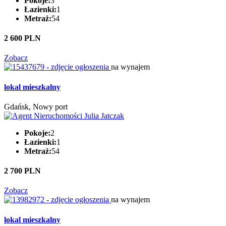
Pokoje:
3
Łazienki:
1
Metraż:
54
2 600 PLN
Zobacz
na wynajem
lokal mieszkalny
Gdańsk, Nowy port
Pokoje:
2
Łazienki:
1
Metraż:
54
2 700 PLN
Zobacz
na wynajem
lokal mieszkalny