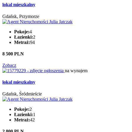
lokal mieszkalny
Gdańsk, Przymorze
Pokoje:
4
Łazienki:
2
Metraż:
94
8 500 PLN
Zobacz
na wynajem
lokal mieszkalny
Gdańsk, Śródmieście
Pokoje:
2
Łazienki:
1
Metraż:
42
2 800 PLN