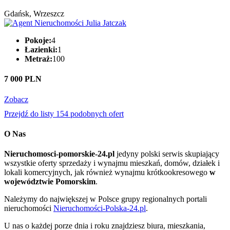
Gdańsk, Wrzeszcz
Pokoje:
4
Łazienki:
1
Metraż:
100
7 000 PLN
Zobacz
Przejdź do listy 154 podobnych ofert
O Nas
Nieruchomosci-pomorskie-24.pl
jedyny polski serwis skupiający
wszystkie oferty sprzedaży i wynajmu mieszkań, domów, działek i
lokali komercyjnych, jak również wynajmu krótkookresowego
w
województwie Pomorskim
.
Należymy do największej w Polsce grupy regionalnych portali
nieruchomości
Nieruchomości-Polska-24.pl
.
U nas o każdej porze dnia i roku znajdziesz biura, mieszkania,