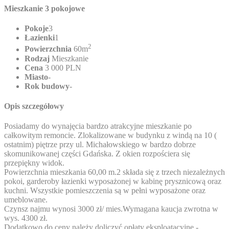
Mieszkanie 3 pokojowe
Pokoje
3
Łazienki
1
2
Powierzchnia
60m
Rodzaj
Mieszkanie
Cena
3 000 PLN
Miasto
-
Rok budowy
-
Opis szczegółowy
Posiadamy do wynajęcia bardzo atrakcyjne mieszkanie po
całkowitym remoncie. Zlokalizowane w budynku z windą na 10 (
ostatnim) piętrze przy ul. Michałowskiego w bardzo dobrze
skomunikowanej części Gdańska. Z okien rozpościera się
przepiękny widok.
Powierzchnia mieszkania 60,00 m.2 składa się z trzech niezależnych
pokoi, garderoby łazienki wyposażonej w kabinę prysznicową oraz
kuchni. Wszystkie pomieszczenia są w pełni wyposażone oraz
umeblowane.
Czynsz najmu wynosi 3000 zł/ mies.Wymagana kaucja zwrotna w
wys. 4300 zł.
Dodatkowo do ceny należy doliczyć opłaty eksploatacyjne -