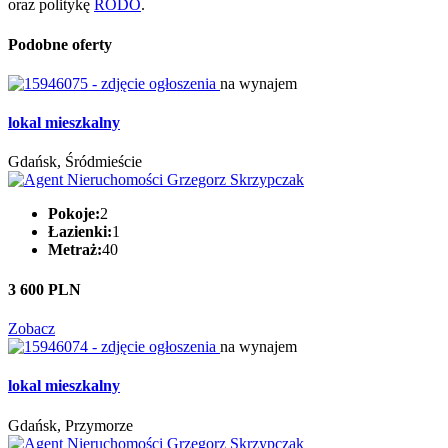
oraz politykę
RODO
.
Podobne oferty
na wynajem
lokal mieszkalny
Gdańsk, Śródmieście
Pokoje:
2
Łazienki:
1
Metraż:
40
3 600 PLN
Zobacz
na wynajem
lokal mieszkalny
Gdańsk, Przymorze